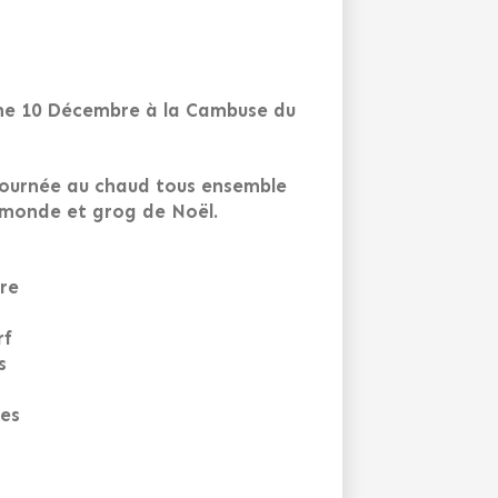
nche 10 Décembre à la Cambuse du
journée au chaud tous ensemble
 monde et grog de Noël.
re
rf
s
ues
s