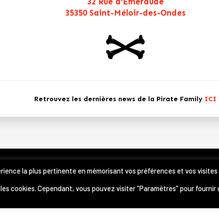
32 Rue d'Émeraude
35350 Saint-Méloir-des-Ondes
Retrouvez les dernières news de la Pirate Family
ICI
périence la plus pertinente en mémorisant vos préférences et vos visites
IRATE FAMILY
S les cookies. Cependant, vous pouvez visiter "Paramètres" pour fournir
CONTACT
A PROPOS
MENTIONS LÉGALES