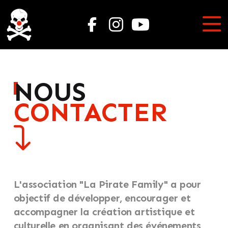
NOUS
CONTACTER
L'association "La Pirate Family" a pour
objectif de développer, encourager et
accompagner la création artistique et
culturelle en organisant des événements